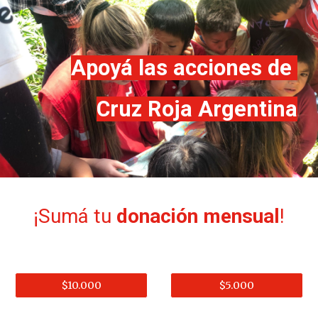
Skip to main content
Skip to navigation
Apoyá las acciones de
Cruz Roja Argentina
¡Sumá tu
donación mensual
!
$10.000
$5.000